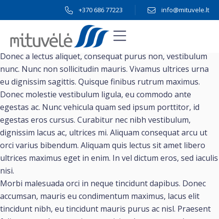
Pereiti
+370 686 77223
info@mituvele.lt
/
prie
Menu
turinio
Darbų Galerija
GAUTI ASMENINĮ PASIŪLYMĄ
Lorem ipsum dolor sit amet, consectetur adipiscing elit.
Donec a lectus aliquet, consequat purus non, vestibulum
nunc. Nunc non sollicitudin mauris. Vivamus ultrices urna
eu dignissim sagittis. Quisque finibus rutrum maximus.
Donec molestie vestibulum ligula, eu commodo ante
egestas ac. Nunc vehicula quam sed ipsum porttitor, id
egestas eros cursus. Curabitur nec nibh vestibulum,
dignissim lacus ac, ultrices mi. Aliquam consequat arcu ut
orci varius bibendum. Aliquam quis lectus sit amet libero
ultrices maximus eget in enim. In vel dictum eros, sed iaculis
nisi.
Morbi malesuada orci in neque tincidunt dapibus. Donec
accumsan, mauris eu condimentum maximus, lacus elit
tincidunt nibh, eu tincidunt mauris purus ac nisl. Praesent