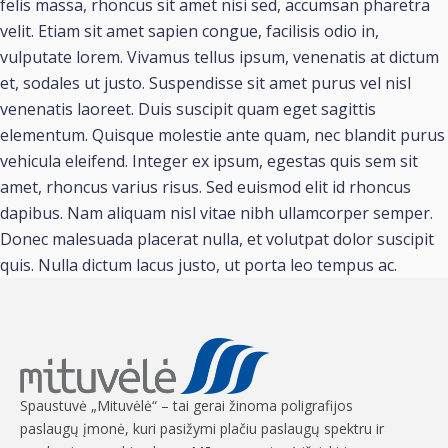
felis massa, rhoncus sit amet nisi sed, accumsan pharetra
velit. Etiam sit amet sapien congue, facilisis odio in,
vulputate lorem. Vivamus tellus ipsum, venenatis at dictum
et, sodales ut justo. Suspendisse sit amet purus vel nisl
venenatis laoreet. Duis suscipit quam eget sagittis
elementum. Quisque molestie ante quam, nec blandit purus
vehicula eleifend. Integer ex ipsum, egestas quis sem sit
amet, rhoncus varius risus. Sed euismod elit id rhoncus
dapibus. Nam aliquam nisl vitae nibh ullamcorper semper.
Donec malesuada placerat nulla, et volutpat dolor suscipit
quis. Nulla dictum lacus justo, ut porta leo tempus ac.
Spaustuvė „Mituvėlė“ – tai gerai žinoma poligrafijos
paslaugų įmonė, kuri pasižymi plačiu paslaugų spektru ir