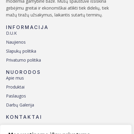
modernia gamybine baze. Mūsų spaustuvė išsiskiria
gebėjimu greitai ir ekonomiškai atlikti tiek didelių, tiek
mažų tiražų užsakymus, laikantis sutartų terminų.
INFORMACIJA
D.U.K
Naujienos
Slapukų politika
Privatumo politika
NUORODOS
Apie mus
Produktai
Paslaugos
Darbų Galerija
KONTAKTAI
Spaustuvė „Mituvėlė“
Adresas:
Rodūnios kl. 11, Vilnius, 02189 Vilniaus m. sav.