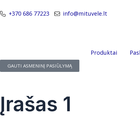
Pereiti
prie
+370 686 77223
info@mituvele.lt
turinio
Produktai
Pas
GAUTI ASMENINĮ PASIŪLYMĄ
Įrašas 1