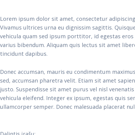
Lorem ipsum dolor sit amet, consectetur adipiscing 
Vivamus ultrices urna eu dignissim sagittis. Quisq
vehicula quam sed ipsum porttitor, id egestas eros 
varius bibendum. Aliquam quis lectus sit amet libero
tincidunt dapibus.
Donec accumsan, mauris eu condimentum maximus, lac
sed, accumsan pharetra velit. Etiam sit amet sapien 
justo. Suspendisse sit amet purus vel nisl venenati
vehicula eleifend. Integer ex ipsum, egestas quis se
ullamcorper semper. Donec malesuada placerat nulla,
Dalintis įrašu: