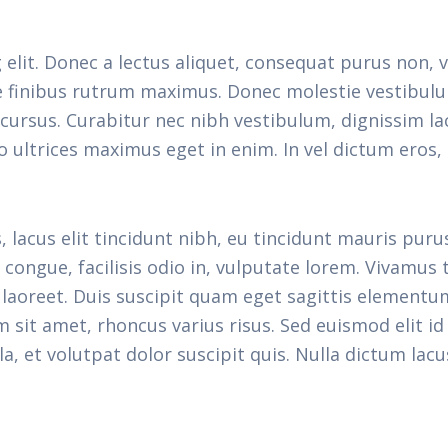
elit. Donec a lectus aliquet, consequat purus non, 
ue finibus rutrum maximus. Donec molestie vestibul
cursus. Curabitur nec nibh vestibulum, dignissim lac
 ultrices maximus eget in enim. In vel dictum eros, 
us elit tincidunt nibh, eu tincidunt mauris purus a
congue, facilisis odio in, vulputate lorem. Vivamus 
s laoreet. Duis suscipit quam eget sagittis element
m sit amet, rhoncus varius risus. Sed euismod elit i
 et volutpat dolor suscipit quis. Nulla dictum lacu