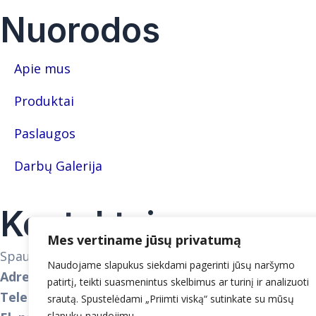
Nuorodos
Apie mus
Produktai
Paslaugos
Darbų Galerija
Kontaktai
Mes vertiname jūsų privatumą
Spaustuvė „Mituvėlė“
Naudojame slapukus siekdami pagerinti jūsų naršymo
Adresas:
Rodūnios kl. 11, Vilnius, 02189 Vilniaus m. s
patirtį, teikti suasmenintus skelbimus ar turinį ir analizuoti
Telefonas:
+370 686 77223
srautą. Spustelėdami „Priimti viską“ sutinkate su mūsų
slapukų naudojimu.