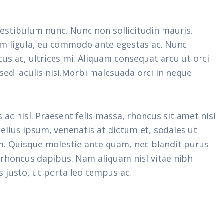
vestibulum nunc. Nunc non sollicitudin mauris.
um ligula, eu commodo ante egestas ac. Nunc
us ac, ultrices mi. Aliquam consequat arcu ut orci
sed iaculis nisi.Morbi malesuada orci in neque
c nisl. Praesent felis massa, rhoncus sit amet nisi
tellus ipsum, venenatis at dictum et, sodales ut
um. Quisque molestie ante quam, nec blandit purus
d rhoncus dapibus. Nam aliquam nisl vitae nibh
s justo, ut porta leo tempus ac.